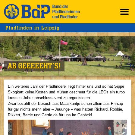
Pfadfinden in Leipzig
AB GEEEEEHT’S!
Ein weiteres Jahr der Pfadfinderei liegt hinter uns und so hat Sippe
Skogkatt keine Kosten und Mühen gescheut für die LEOs ein turbo
krasses Jahresabschlussevent zu organisieren.
Zwar bezahlt der Besuch aus Maaskantje schon allein aus Prinzip
für gar nichts mehr, aber – Juuunge – was hatten Richard, Robbie,
Rikkert, Barrie und Gerrie da für uns im Gepäck!