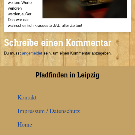
weitere Worte
verloren
werden,außer:
Das war das
wahrscheinlich krasseste JAE aller Zeiten!
Schreibe einen Kommentar
Du musst
angemeldet
sein, um einen Kommentar abzugeben.
Pfadfinden in Leipzig
Kontakt
Impressum / Datenschutz
Home