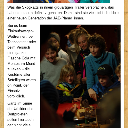
Was die Skogkatts in ihrem großartigen Trailer versprachen, das
haben sie auch definitiv gehalten. Damit sind sie vielleicht die Idole
einer neuen Generation der JAE-Planer_innen.
Sei es beim
Einkaufswagen-
Wettrennen, beim
Tanzcontest oder
beim Versuch
eine ganze
Flasche Cola mit
Mentos im Mund
zu exen – die
Kostüme aller
Beteiligten waren
on Point, der
Einsatz
vorbildlich.
Ganz im Sinne
der Urbilder des
Dorfproleten
sollen hier auch
gar nicht viele