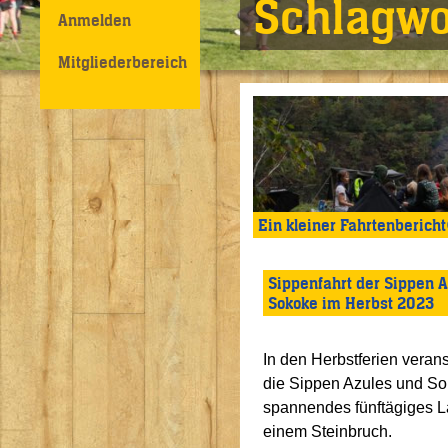
Schlagwo
Anmelden
Mitgliederbereich
Ein kleiner Fahrtenbericht
Sippenfahrt der Sippen A
Sokoke im Herbst 2023
In den Herbstferien veranst
die Sippen Azules und So
spannendes fünftägiges L
einem Steinbruch.