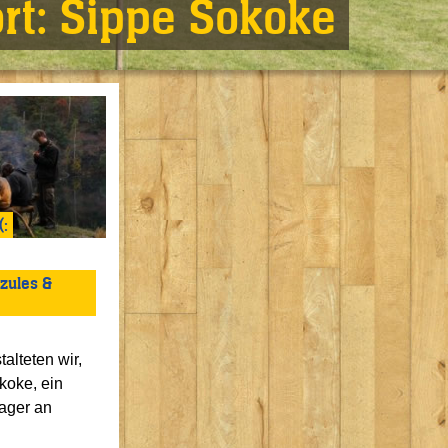
rt:
Sippe Sokoke
(:
zules &
alteten wir,
koke, ein
ager an