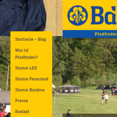
Pfadfinde
Startseite – Blog
Was ist
Pfadfinden?
Stamm LEO
Stamm Feuerland
Stamm Bankiva
Presse
Kontakt