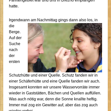
Fahrtengebiet war und uns in Brezno empfangen
hatte.
Irgendwann am
Nachmittag gings
dann also los, in
die
Berge.
Auf der
Suche
nach
der
ersten
Schutzhütte und einer Quelle. Schutz fanden wir in
einer Schäferhütte und eine Quelle fanden wir auch.
Insgesamt konnten wir unsere Wasservorräte immer
wieder in Gaststätten, Bächen und Quellen auffüllen.
Was auch nötig war, denn die Sonne knallte heftig.
Immer mal zog ein Gewitter auf, aber das zog auch
wieder vorbei.